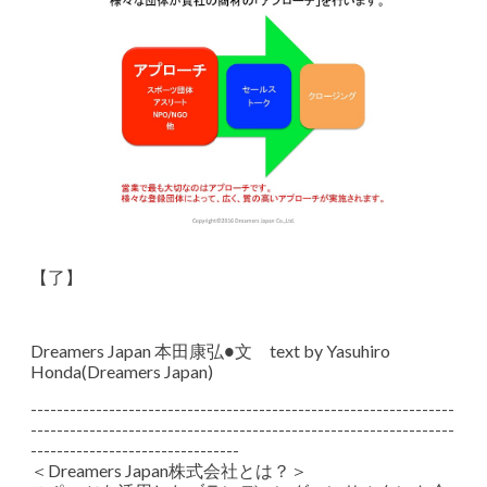
【了】
Dreamers Japan 本田康弘●文 text by Yasuhiro
Honda(Dreamers Japan)
-----------------------------------------------------------------
-----------------------------------------------------------------
--------------------------------
＜Dreamers Japan株式会社とは？＞