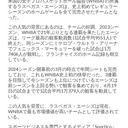
米国の女子プロバスケットボール協会 (WNBA) の所属
するラスベガス・エーシズは、史上初めてレギュラー
シーズンのホームゲームを全て完売させたチームとな
った。
この人気の背景にあるのは、チームの好調。2023シー
ズン、WNBAで21年ぶりとなる連覇を果たしたエーシ
ズは、リーグ最高の観客動員数 (1試合平均9551人) で
終えた。同シーズンにミケロブ・ウルトラ・アリーナ
でフェニックス・マーキュリーを破った試合は1万
7406人が観戦し、フランチャイズのホーム記録も樹立
している。
2024シーズン開幕前の3月の時点で年間シートも完売
しており、これもWNBA史上初の快挙だった。3連覇
を目指して今シーズンも上位につけているエーシズは
前シーズンを上回る勢いで観客を集めており、6月19
日の試合までで1試合平均1万379人の観客を動員して
いる。
この人気を背景に、ラスベガス・エーシズは現在、
WNBAで最も市場価値が高いチームとして評価されて
いる。
スポーツビジネスを専門とするメディア『Sportico』