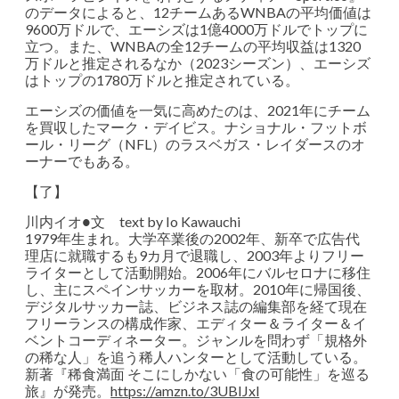
のデータによると、12チームあるWNBAの平均価値は
9600万ドルで、エーシズは1億4000万ドルでトップに
立つ。また、WNBAの全12チームの平均収益は1320
万ドルと推定されるなか（2023シーズン）、エーシズ
はトップの1780万ドルと推定されている。
エーシズの価値を一気に高めたのは、2021年にチーム
を買収したマーク・デイビス。ナショナル・フットボ
ール・リーグ（NFL）のラスベガス・レイダースのオ
ーナーでもある。
【了】
川内イオ●文 text by Io Kawauchi
1979年生まれ。大学卒業後の2002年、新卒で広告代
理店に就職するも9カ月で退職し、2003年よりフリー
ライターとして活動開始。2006年にバルセロナに移住
し、主にスペインサッカーを取材。2010年に帰国後、
デジタルサッカー誌、ビジネス誌の編集部を経て現在
フリーランスの構成作家、エディター＆ライター＆イ
ベントコーディネーター。ジャンルを問わず「規格外
の稀な人」を追う稀人ハンターとして活動している。
新著『稀食満面 そこにしかない「食の可能性」を巡る
旅』が発売。
https://amzn.to/3UBIJxl