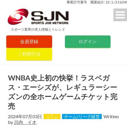
事業許可番号 職業紹介: 13-ユ-311209
スポーツ業界の求人情報とトレンド
会員登録
ログイン
ご利用方法
WNBA史上初の快挙！ラスベガ
ス・エーシズが、レギュラーシー
ズンの全ホームゲームチケット完
売
2024年07月03日
Written
コラム
チーム/リーグ経営
by
川内 イオ