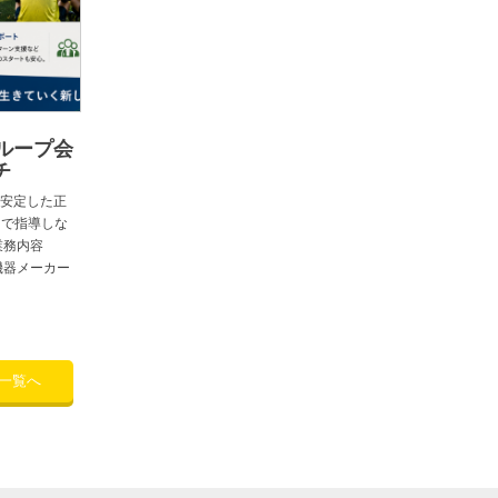
ループ会
チ
安定した正
 で指導しな
業務内容
機器メーカー
一覧へ