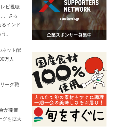
テレビ視聴
増し、さら
あるインド
ろう。
のネット配
00万人
、リーグ戦
試合が開催
ーグを拡大