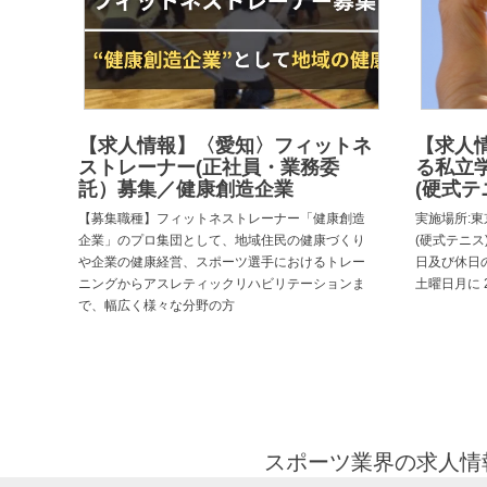
【求人情報】〈愛知〉フィットネ
【求人
ストレーナー(正社員・業務委
る私立
託）募集／健康創造企業
(硬式テ
【募集職種】フィットネストレーナー「健康創造
実施場所:東
企業」のプロ集団として、地域住民の健康づくり
(硬式テニス)
や企業の健康経営、スポーツ選手におけるトレー
日及び休日
ニングからアスレティックリハビリテーションま
土曜日月に 
で、幅広く様々な分野の方
スポーツ業界の求人情報と