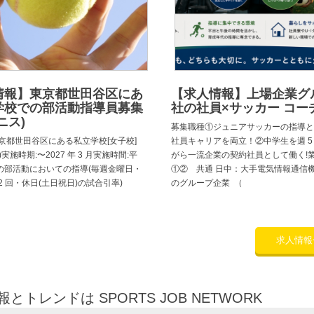
情報】東京都世田谷区にあ
【求人情報】上場企業グ
学校での部活動指導員募集
社の社員×サッカー コー
ニス)
募集職種①ジュニアサッカーの指導と
京都世田谷区にある私立学校[女子校]
社員キャリアを両立！②中学生を週 5
実施時期:〜2027 年 3 月実施時間:平
がら一流企業の契約社員として働く!
の部活動においての指導(毎週金曜日・
①② 共通 日中：大手電気情報通信
2 回・休日(土日祝日)の試合引率)
のグループ企業 （
求人情報
トレンドは SPORTS JOB NETWORK