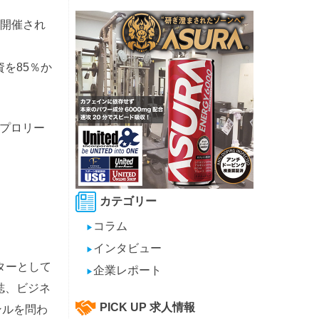
が開催され
資を85％か
。
プロリー
カテゴリー
コラム
▶
インタビュー
▶
イターとして
企業レポート
▶
誌、ビジネ
PICK UP 求人情報
ンルを問わ