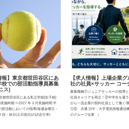
情報】東京都世田谷区にあ
【求人情報】上場企業グ
学校での部活動指導員募集
社の社員×サッカー コー
ニス)
募集職種①ジュニアサッカーの指導と
京都世田谷区にある私立学校[女子校]
社員キャリアを両立！②中学生を週 5
実施時期:〜2027 年 3 月実施時間:平
がら一流企業の契約社員として働く!
の部活動においての指導(毎週金曜日・
①② 共通 日中：大手電気情報通信
2 回・休日(土日祝日)の試合引率)
のグループ企業 （