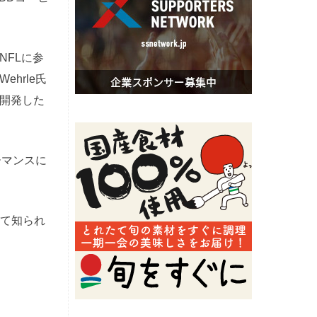
NFLに参
hrle氏
開発した
ーマンスに
して知られ
。