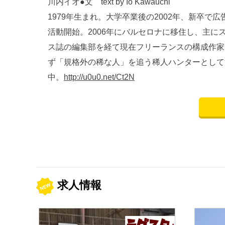
川内イオ●文 text by Io Kawauchi
1979年生まれ。大学卒業後の2002年、新卒で
活動開始。2006年にバルセロナに移住し、主に
ス誌の編集部を経て現在フリーランスの構成作家
ず「規格外の稀な人」を追う稀人ハンターとして
中。
http://u0u0.net/Ct2N
求人情報