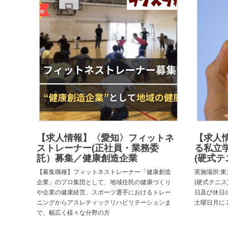
【求人情報】〈愛知〉フィットネ
【求人
ストレーナー(正社員・業務委
る私立
託）募集／健康創造企業
(硬式テ
【募集職種】フィットネストレーナー「健康創造
実施場所:東
企業」のプロ集団として、地域住民の健康づくり
(硬式テニス)
や企業の健康経営、スポーツ選手におけるトレー
日及び休日
ニングからアスレティックリハビリテーションま
土曜日月に 
で、幅広く様々な分野の方