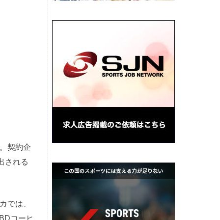
。契約企
出される
リカでは、
BDコーヒ