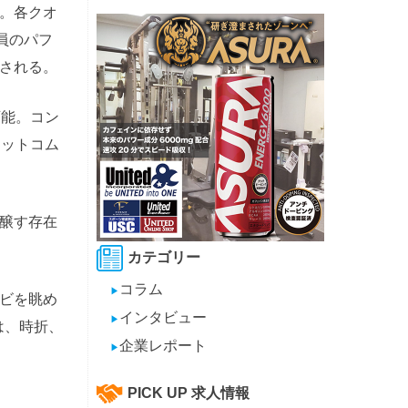
。各クオ
員のパフ
される。
可能。コン
ドットコム
醸す存在
カテゴリー
コラム
▶
ビを眺め
インタビュー
▶
は、時折、
企業レポート
▶
PICK UP 求人情報