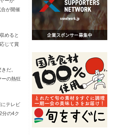
ヤーが
試合が開催
収めると
応じて賞
驚きだ。
ヤーの熱狂
週にテレビ
2分の4ク
。