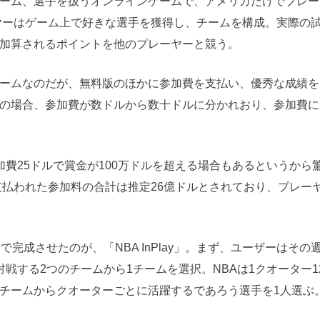
ーム、選手を扱うオンラインゲームで、アメリカだけでプレー
ーヤーはゲーム上で好きな選手を獲得し、チームを構成。実際の
加算されるポイントを他のプレーヤーと競う。
ームなのだが、無料版のほかに参加費を支払い、優秀な成績を
の場合、参加費が数ドルから数十ドルに分かれおり、参加費に
費25ドルで賞金が100万ドルを超える場合もあるというから
支払われた参加料の合計は推定26億ドルとされており、プレー
完成させたのが、「NBA InPlay」。まず、ユーザーはその
戦する2つのチームから1チームを選択。NBAは1クオーター1
チームからクオーターごとに活躍するであろう選手を1人選ぶ