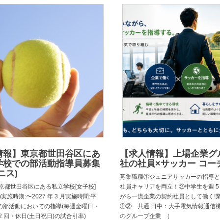
情報】東京都世田谷区にあ
【求人情報】上場企業グ
学校での部活動指導員募集
社の社員×サッカー コー
ニス)
募集職種①ジュニアサッカーの指導と
京都世田谷区にある私立学校[女子校]
社員キャリアを両立！②中学生を週 5
実施時期:〜2027 年 3 月実施時間:平
がら一流企業の契約社員として働く!
の部活動においての指導(毎週金曜日・
①② 共通 日中：大手電気情報通信
2 回・休日(土日祝日)の試合引率)
のグループ企業 （