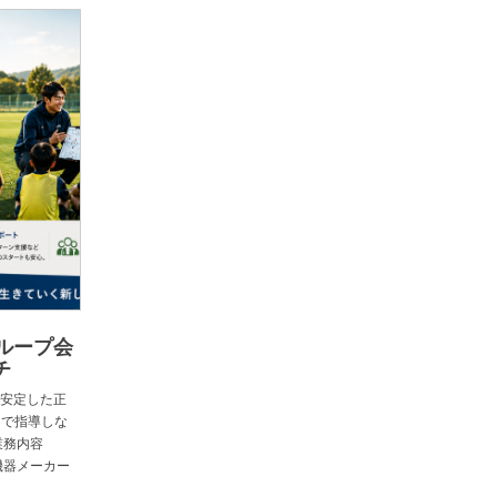
ループ会
チ
安定した正
 で指導しな
業務内容
機器メーカー