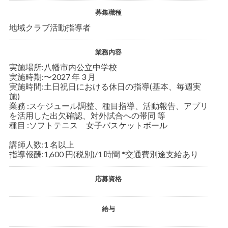
募集職種
地域クラブ活動指導者
業務内容
実施場所:八幡市内公立中学校
実施時期:〜2027 年 3 月
実施時間:土日祝日における休日の指導(基本、毎週実
施)
業務 :スケジュール調整、種目指導、活動報告、アプリ
を活用した出欠確認、対外試合への帯同 等
種目 :ソフトテニス 女子バスケットボール
講師人数:1 名以上
指導報酬:1,600 円(税別)/1 時間 *交通費別途支給あり
応募資格
給与